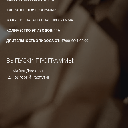
ТИП КОНТЕНТА:
ПРОГРАММА
ЖАНР:
ПОЗНАВАТЕЛЬНАЯ ПРОГРАММА
КОЛИЧЕСТВО ЭПИЗОДОВ:
116
ДЛИТЕЛЬНОСТЬ ЭПИЗОДА ОТ:
47:00 ДО 1:02:00
ВЫПУСКИ ПРОГРАММЫ:
Майкл Джексон
Григорий Распутин
Достоевский
Саддам Хусейн
Мерилин Монро
Столыпин
Вольф Мессинг
Никита Сергеевич Хрущёв
100 великих женщин
Любовь Орлова