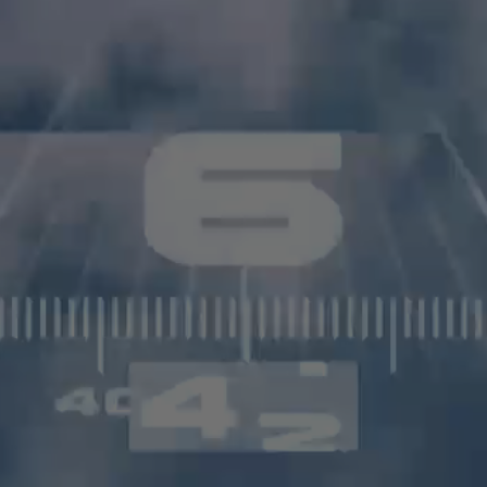
Л. ВСЕМИРНАЯ СЕТЬ СОЗДАЛА СОВЕРШЕННО НОВЫЙ ДЛЯ РОССИИ ПРОЕКТ
РОССИЙСКИХ ТЕЛЕКОМПАНИЙ МЫ НАЧАЛИ РАБОТАТЬ С ТАК НАЗЫВАЕМЫМИ
ЫЕ КАБЕЛЬНЫЕ И СПУТНИКОВЫЕ ТЕЛЕКАНАЛЫ. В ИЮЛЕ 2015 ГОДА В ЭФИ
, ПОЗВОЛЯЮЩИЙ ТРАНСЛИРОВАТЬ ВСЕ ВЕРСИИ В ФОРМАТЕ HD. СЕГОД
ЛЕКАФЕ
,
ДОМ КИНО ПРЕМИУМ
,
МУЗЫКА ПЕРВОГО
,
БОБЁР
,
О!
И
ПОЕХАЛИ
ТЕЛЯМ В РОССИИ, СНГ, ИЗРАИЛЕ, СЕВЕРНОЙ АМЕРИКЕ, СТРАНАХ БАЛТИИ, 