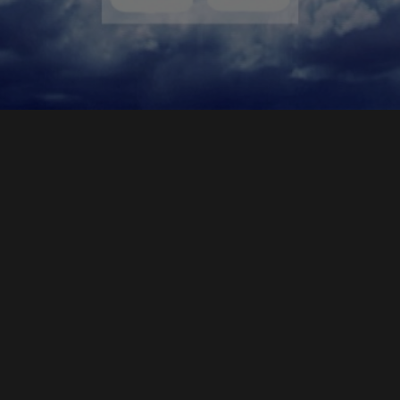
В 2005 ГОДУ КОМПАНИЯ ПЕРВЫЙ КАНАЛ. ВСЕМИРНАЯ СЕТЬ
СОЗДАЛА СОВЕРШЕННО НОВЫЙ ДЛЯ РОССИИ ПРОЕКТ
ТЕМАТИЧЕСКОГО ВЕЩАНИЯ —
ЦИФРОВОЕ ТЕЛЕСЕМЕЙСТВО
.
ПЕРВЫМИ ИЗ КРУПНЫХ РОССИЙСКИХ ТЕЛЕКОМПАНИЙ МЫ
НАЧАЛИ РАБОТАТЬ С ТАК НАЗЫВАЕМЫМИ «НЕЭФИРНЫМИ»
НИШАМИ, СОЗДАВАЯ СРАЗУ ПО НЕСКОЛЬКИМ НАПРАВЛЕНИЯМ
ОТДЕЛЬНЫЕ КАБЕЛЬНЫЕ И СПУТНИКОВЫЕ ТЕЛЕКАНАЛЫ. В ИЮЛЕ
2015 ГОДА В ЭФИРНОЙ ЗОНЕ ПКВС ВВЕДЁН В СТРОЙ НОВЫЙ