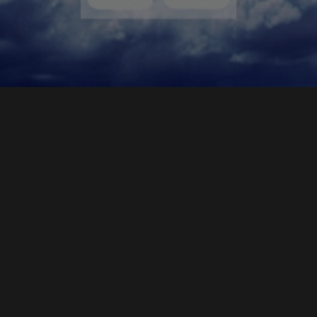
В 2005 ГОДУ КОМПАНИЯ ПЕРВЫЙ КАНАЛ. ВСЕМИРНАЯ СЕТЬ
СОЗДАЛА СОВЕРШЕННО НОВЫЙ ДЛЯ РОССИИ ПРОЕКТ
ТЕМАТИЧЕСКОГО ВЕЩАНИЯ —
ЦИФРОВОЕ ТЕЛЕСЕМЕЙСТВО
.
ПЕРВЫМИ ИЗ КРУПНЫХ РОССИЙСКИХ ТЕЛЕКОМПАНИЙ МЫ
НАЧАЛИ РАБОТАТЬ С ТАК НАЗЫВАЕМЫМИ «НЕЭФИРНЫМИ»
НИШАМИ, СОЗДАВАЯ СРАЗУ ПО НЕСКОЛЬКИМ НАПРАВЛЕНИЯМ
ОТДЕЛЬНЫЕ КАБЕЛЬНЫЕ И СПУТНИКОВЫЕ ТЕЛЕКАНАЛЫ. В ИЮЛЕ
2015 ГОДА В ЭФИРНОЙ ЗОНЕ ПКВС ВВЕДЁН В СТРОЙ НОВЫЙ